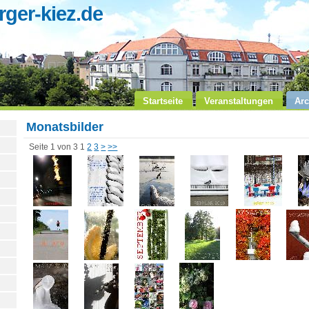
ger-kiez.de
Startseite
Veranstaltungen
Arc
Monatsbilder
Seite 1 von 3
1
2
3
>
>>